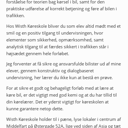
forståelse for teorien bag kørsel i bil, samt for den
praktiske udførelse af korrekt betjening og føre af bilen i
trafikken.
Hos Wisth Køreskole bliver du som elev altid mødt med et
smil og en positiv tilgang til undervisningen, hvor
elementer som sikkerhed, opmærksomhed, samt
analytisk tilgang til at færdes sikkert i trafikken står i
højsædet gennem hele forløbet.
Jeg forventer at få sikre og ansvarsfulde bilister ud af mine
elever, gennem konstruktiv og dialogbaseret
undervisning, her lærer du ikke kun at bestå en prøve.
For at sikre et godt og behageligt forløb med at lære at
køre bil, er det vigtigt med god kemi og at du har tillid til
din kørelærer. Det er yderst vigtigt for køreskolen at
kunne garantere netop dette.
Wisth Køreskole holder til i pæne, lyse lokaler i centrum af
Middelfart på Østergade 52A, lige ved siden af Asia og tæt