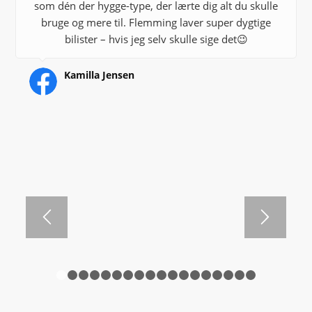
som dén der hygge-type, der lærte dig alt du skulle
bruge og mere til. Flemming laver super dygtige
bilister – hvis jeg selv skulle sige det😉
Kamilla Jensen
1
2
3
4
5
6
7
8
9
10
11
12
13
14
15
16