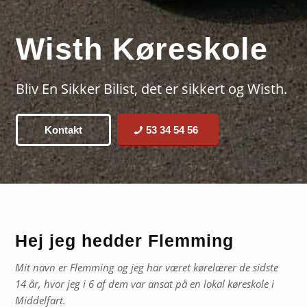
Wisth Køreskole
Bliv En Sikker Bilist, det er sikkert og Wisth.
Kontakt
53 34 54 56
Hej jeg hedder Flemming
Mit navn er Flemming og jeg har været kørelærer de sidste
14 år, hvor jeg i 6 af dem var ansat på en lokal køreskole i
Middelfart.