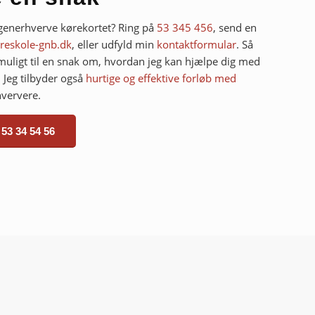
 generhverve kørekortet? Ring på
53 345 456
, send en
reskole-gnb.dk
, eller udfyld min
kontaktformular
. Så
 muligt til en snak om, hvordan jeg kan hjælpe dig med
 Jeg tilbyder også
hurtige og effektive forløb med
hververe.
53 34 54 56