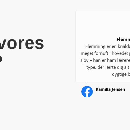
vores
Flemm
Flemming er en knaldd
meget fornuft i hovedet 
?
sjov – han er ham lærere
type, der lærte dig al
dygtige b
Kamilla Jensen