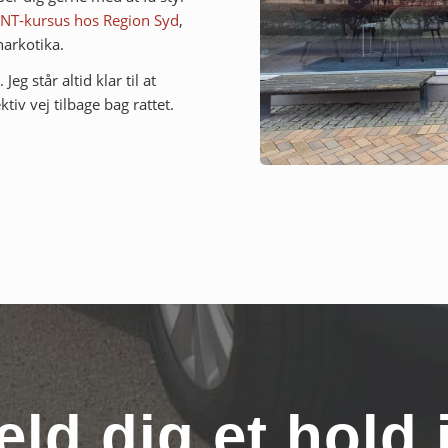
NT-kursus hos Region Syd
,
narkotika.
g står altid klar til at
tiv vej tilbage bag rattet.
eld dig et hold 