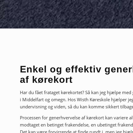
Enkel og effektiv gene
af kørekort
Har du fået frataget kørekortet? Så kan jeg hjælpe med
i Middelfart og omegn. Hos Wisth Køreskole hjælper j
undervisning og viden, så du kan komme sikkert tilbag
Processen for generhvervelse af kørekort kan variere al
modtaget en betinget frakendelse, en ubetinget frakende
Det kan være forvirrende at finde rundt i, men jeg hjæl