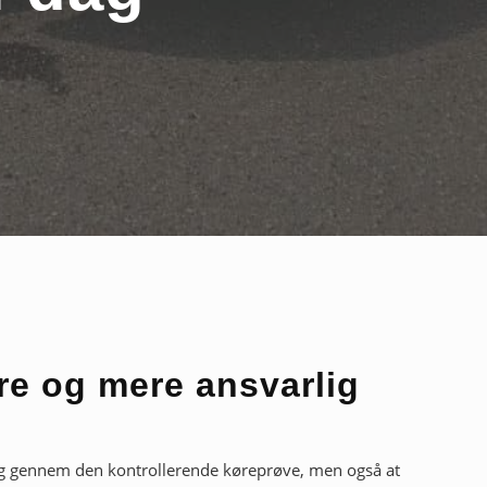
re og mere ansvarlig
 dig gennem den kontrollerende køreprøve, men også at