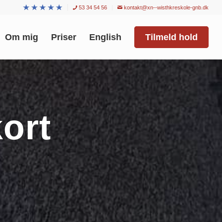
53 34 54 56
kontakt@xn--wisthkreskole-gnb.dk
Om mig
Priser
English
Tilmeld hold
ort