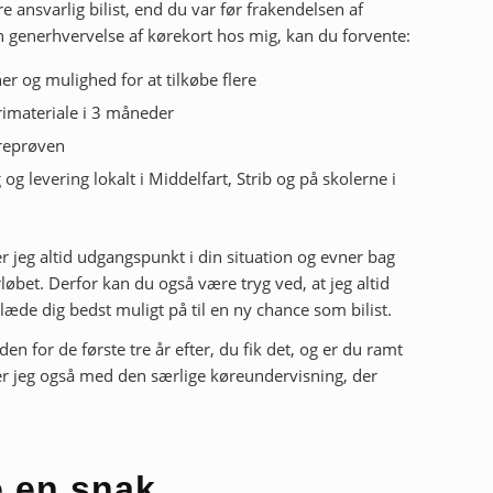
e ansvarlig bilist, end du var før frakendelsen af
n generhvervelse af kørekort hos mig, kan du forvente:
r og mulighed for at tilkøbe flere
orimateriale i 3 måneder
øreprøven
og levering lokalt i Middelfart, Strib og på skolerne i
 jeg altid udgangspunkt i din situation og evner bag
rløbet. Derfor kan du også være tryg ved, at jeg altid
 klæde dig bedst muligt på til en ny chance som bilist.
en for de første tre år efter, du fik det, og er du ramt
er jeg også med den særlige køreundervisning, der
e en snak