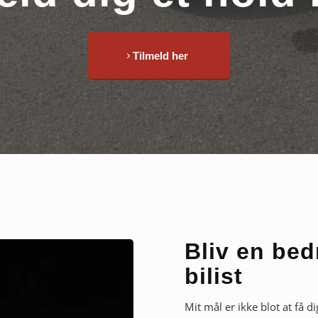
Tilmeld her
Bliv en bed
bilist
Mit mål er ikke blot at få