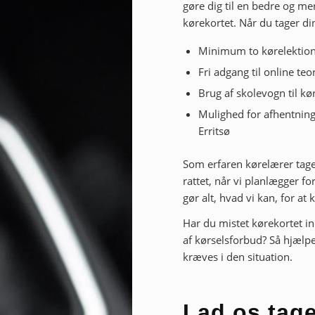
gøre dig til en bedre og mer
kørekortet. Når du tager di
Minimum to kørelektione
Fri adgang til online te
Brug af skolevogn til k
Mulighed for afhentning 
Erritsø
Som erfaren kørelærer tager
rattet, når vi planlægger fo
gør alt, hvad vi kan, for at
Har du mistet kørekortet ind
af kørselsforbud? Så hjælp
kræves i den situation.
Lad os tag