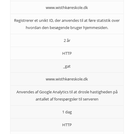
www.wisthkøreskole.dk
Registrerer et unikt ID, der anvendes til at føre statistik over
hvordan den besøgende bruger hjemmesiden.
2 år
HTTP
_gat
www.wisthkøreskole.dk
Anvendes af Google Analytics til at drosle hastigheden på
antallet af forespørgsler til serveren
1 dag
HTTP