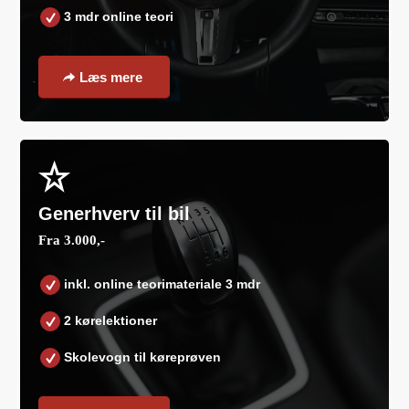
3 mdr online teori
Læs mere
Generhverv til bil
Fra 3.000,-
inkl. online teorimateriale 3 mdr
2 kørelektioner
Skolevogn til køreprøven