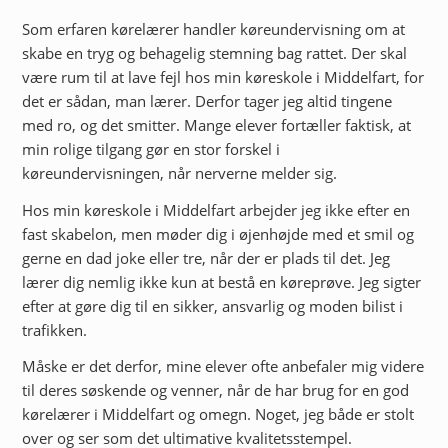
Som erfaren kørelærer handler køreundervisning om at
skabe en tryg og behagelig stemning bag rattet. Der skal
være rum til at lave fejl hos min køreskole i Middelfart, for
det er sådan, man lærer. Derfor tager jeg altid tingene
med ro, og det smitter. Mange elever fortæller faktisk, at
min rolige tilgang gør en stor forskel i
køreundervisningen, når nerverne melder sig.
Hos min køreskole i Middelfart arbejder jeg ikke efter en
fast skabelon, men møder dig i øjenhøjde med et smil og
gerne en dad joke eller tre, når der er plads til det. Jeg
lærer dig nemlig ikke kun at bestå en køreprøve. Jeg sigter
efter at gøre dig til en sikker, ansvarlig og moden bilist i
trafikken.
Måske er det derfor, mine elever ofte anbefaler mig videre
til deres søskende og venner, når de har brug for en god
kørelærer i Middelfart og omegn. Noget, jeg både er stolt
over og ser som det ultimative kvalitetsstempel.